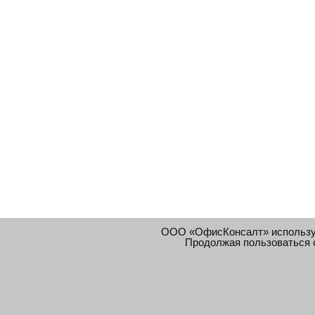
ООО «ОфисКонсалт» использ
Продолжая пользоваться 