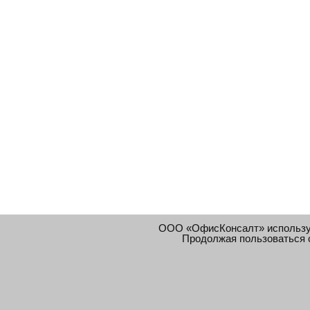
ООО «ОфисКонсалт» использ
Продолжая пользоваться 