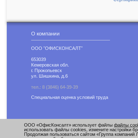
О компании
ООО "ОФИСКОНСАЛТ"
653039
Кемеровская обл.
г. Прокопьевск
ул. Шишкина, д.6
тел.: 8 (3846) 64-39-39
Специальная оценка условий труд
а
ООО «ОфисКонсалт» использует файлы
файлы coo
использовать файлы cookies, измените настройки бр
Продолжая пользоваться сайтом «Группа компаний