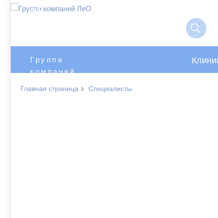
A
A
Клини
Группа
компаний
ЛеО
›
Главная страница
Специалисты