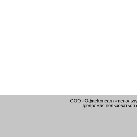
ООО «ОфисКонсалт» использ
Продолжая пользоваться 