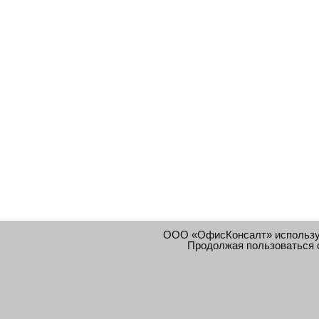
ООО «ОфисКонсалт» использ
Продолжая пользоваться 