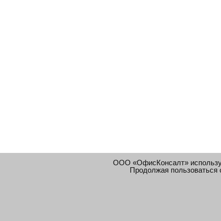
ООО «ОфисКонсалт» использ
Продолжая пользоваться 