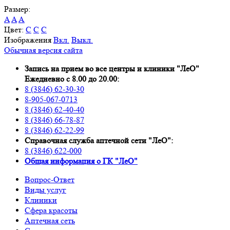
Размер:
A
A
A
Цвет:
C
C
C
Изображения
Вкл.
Выкл.
Обычная версия сайта
Запись на прием во все центры и клиники "ЛеО"
Ежедневно с 8.00 до 20.00:
8 (3846) 62-30-30
8-905-067-0713
8 (3846) 62-40-40
8 (3846) 66-78-87
8 (3846) 62-22-99
Справочная служба аптечной сети "ЛеО":
8 (3846) 622-000
Oбщая информация о ГК "ЛеО"
Вопрос-Ответ
Виды услуг
Клиники
Сфера красоты
Аптечная сеть