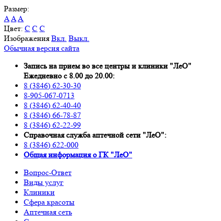
Размер:
A
A
A
Цвет:
C
C
C
Изображения
Вкл.
Выкл.
Обычная версия сайта
Запись на прием во все центры и клиники "ЛеО"
Ежедневно с 8.00 до 20.00:
8 (3846) 62-30-30
8-905-067-0713
8 (3846) 62-40-40
8 (3846) 66-78-87
8 (3846) 62-22-99
Справочная служба аптечной сети "ЛеО":
8 (3846) 622-000
Oбщая информация о ГК "ЛеО"
Вопрос-Ответ
Виды услуг
Клиники
Сфера красоты
Аптечная сеть