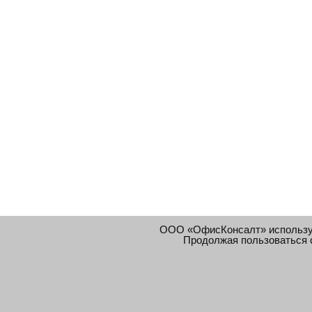
ООО «ОфисКонсалт» использ
Продолжая пользоваться 