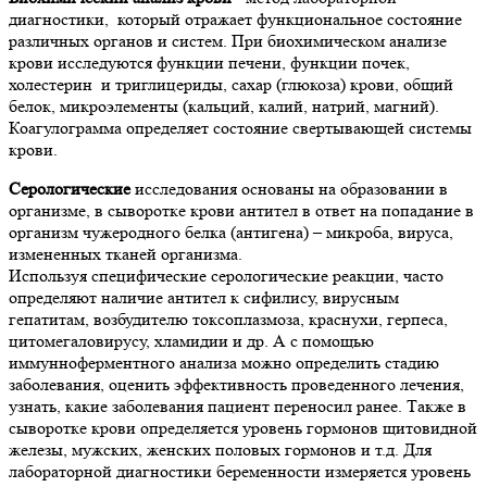
диагностики, который отражает функциональное состояние
различных органов и систем. При биохимическом анализе
крови исследуются функции печени, функции почек,
холестерин и триглицериды, сахар (глюкоза) крови, общий
белок, микроэлементы (кальций, калий, натрий, магний).
Коагулограмма определяет состояние свертывающей системы
крови.
Серологические
исследования основаны на образовании в
организме, в сыворотке крови антител в ответ на попадание в
организм чужеродного белка (антигена) – микроба, вируса,
измененных тканей организма.
Используя специфические серологические реакции, часто
определяют наличие антител к сифилису, вирусным
гепатитам, возбудителю токсоплазмоза, краснухи, герпеса,
цитомегаловирусу, хламидии и др. А с помощью
иммунноферментного анализа можно определить стадию
заболевания, оценить эффективность проведенного лечения,
узнать, какие заболевания пациент переносил ранее. Также в
сыворотке крови определяется уровень гормонов щитовидной
железы, мужских, женских половых гормонов и т.д. Для
лабораторной диагностики беременности измеряется уровень