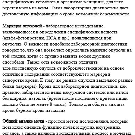
специфических гормонов в организме женщины, для чего
берется кровь из вены. Такая лабораторная диагностика дает
достоверную информацию о сроке возможной беременности.
Маркеры опухолей
- лабораторное исследование,
заключающееся в определении специфических веществ
(альфа-фетопротеин, ПСА и др.), появляющихся при
опухолях. О важности подобной лабораторной диагностики
говорит то, что она позволяет определить наличие опухоли на
той стадии, когда ее трудно выявить всеми другими
способами. Также есть возможность отличить
злокачественную опухоль от доброкачественной на основе
отличий в содержании соответствующего маркёра в
сыворотке крови. К тому же разные опухоли выделяют разные
белки (маркеры). Кровь для лабораторной диагностики, как
правило, забирается из вены вакуумной системой или иглой
без шприца, натощак (время после последнего приема пищи
должно быть не менее 8 часов). Только для общего анализа
крови берется кровь из пальца.
Общий анализ мочи
- простой метод исследования, который
позволяет оценить функцию почек и других внутренних
органов, а также выявить воспалительный процесс в мочевых