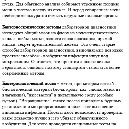
путях. Для обычного анализа собирают утреннюю порцию
мочи в чистую посуду из стекла. И перед собиранием мочи
необходимо аккуратно обмыть наружные половые органы.
Бактериоскопические методы
лабораторной диагностики
исследуют общий мазок на флору из мочеиспускательного
канала, шейки матки, заднего свода влагалища, прямой
кишки, секрет предстательной железы. Это очень старые
способы лабораторной диагностики, выполняемые довольно
простым способом - возбудителя инфекции ищут под
микроскопом. Считается, что при этом анализе велика
вероятность ошибки, поэтому стандартом становятся более
современные методы.
Бактериологический посев
– метод, при котором взятый
биологический материал (моча, кровь, кал, слюна, мазок из
влагалища), "высевается" в питательную среду (особый
бульон). "Выращивание" такого посева приводит к бурному
размножению микроорганизмов и облегчает выявление
виновника инфекции. Посевы дают возможность проверить:
какое лекарство лучше всего убивает обнаруженного
возбудителя. Для этого проводятся специальные тесты на