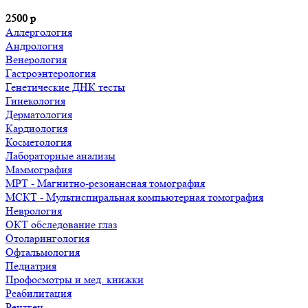
2500
р
Аллергология
Андрология
Венерология
Гастроэнтерология
Генетические ДНК тесты
Гинекология
Дерматология
Кардиология
Косметология
Лабораторные анализы
Маммография
МРТ - Магнитно-резонансная томография
МСКТ - Мультиспиральная компьютерная томография
Неврология
ОКТ обследование глаз
Отоларингология
Офтальмология
Педиатрия
Профосмотры и мед. книжки
Реабилитация
Рентген