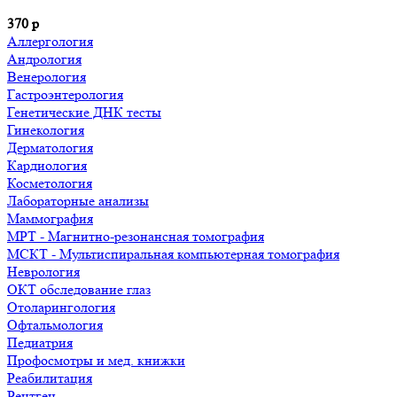
370
р
Аллергология
Андрология
Венерология
Гастроэнтерология
Генетические ДНК тесты
Гинекология
Дерматология
Кардиология
Косметология
Лабораторные анализы
Маммография
МРТ - Магнитно-резонансная томография
МСКТ - Мультиспиральная компьютерная томография
Неврология
ОКТ обследование глаз
Отоларингология
Офтальмология
Педиатрия
Профосмотры и мед. книжки
Реабилитация
Рентген