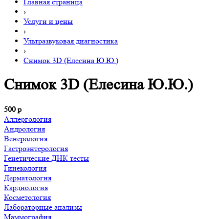
Главная страница
›
Услуги и цены
›
Ультразвуковая диагностика
›
Снимок 3D (Елесина Ю.Ю.)
Снимок 3D (Елесина Ю.Ю.)
500
р
Аллергология
Андрология
Венерология
Гастроэнтерология
Генетические ДНК тесты
Гинекология
Дерматология
Кардиология
Косметология
Лабораторные анализы
Маммография