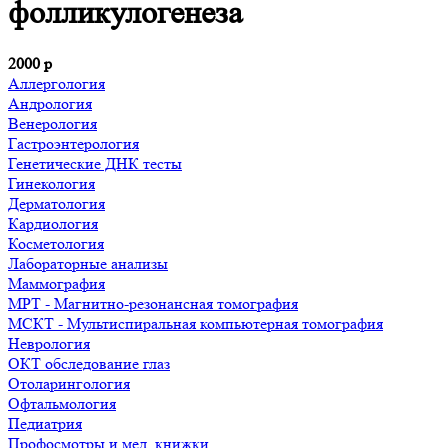
фолликулогенеза
2000
р
Аллергология
Андрология
Венерология
Гастроэнтерология
Генетические ДНК тесты
Гинекология
Дерматология
Кардиология
Косметология
Лабораторные анализы
Маммография
МРТ - Магнитно-резонансная томография
МСКТ - Мультиспиральная компьютерная томография
Неврология
ОКТ обследование глаз
Отоларингология
Офтальмология
Педиатрия
Профосмотры и мед. книжки