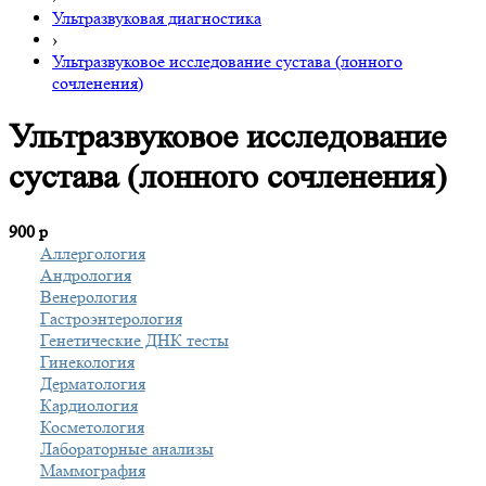
Ультразвуковая диагностика
›
Ультразвуковое исследование сустава (лонного
сочленения)
Ультразвуковое исследование
сустава (лонного сочленения)
900
р
Аллергология
Андрология
Венерология
Гастроэнтерология
Генетические ДНК тесты
Гинекология
Дерматология
Кардиология
Косметология
Лабораторные анализы
Маммография