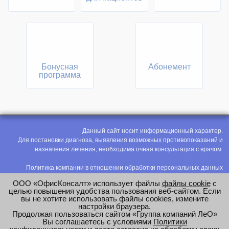
Бонусная
Абонемент
программа
Данный сайт носит информационный характер.
Для постановки диагноза, выявления возможных противопоказаний и
назначения лечения, необходима очная консультация с врачом.
Политика компании в отношении обработки персональных данных
Политика конфиденциальности
ООО «ОфисКонсалт» использует файлы
файлы cookie
с
Соглашение на обработку персональных данных
целью повышения удобства пользования веб-сайтом. Если
вы не хотите использовать файлы cookies, измените
Оценка труда
настройки браузера.
Продолжая пользоваться сайтом «Группа компаний ЛеО»
e-mail:
office@modus-leo.ru
Вы соглашаетесь с условиями
Политики