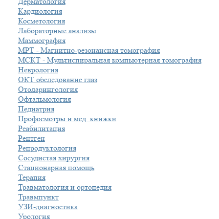
Дерматология
Кардиология
Косметология
Лабораторные анализы
Маммография
МРТ - Магнитно-резонансная томография
МСКТ - Мультиспиральная компьютерная томография
Неврология
ОКТ обследование глаз
Отоларингология
Офтальмология
Педиатрия
Профосмотры и мед. книжки
Реабилитация
Рентген
Репродуктология
Сосудистая хирургия
Стационарная помощь
Терапия
Травматология и ортопедия
Травмпункт
УЗИ-диагностика
Урология