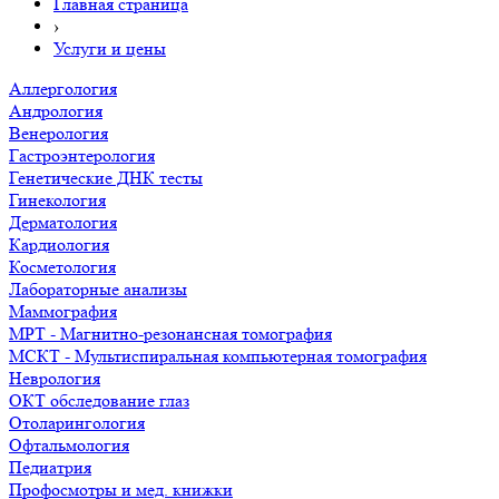
Главная страница
›
Услуги и цены
Аллергология
Андрология
Венерология
Гастроэнтерология
Генетические ДНК тесты
Гинекология
Дерматология
Кардиология
Косметология
Лабораторные анализы
Маммография
МРТ - Магнитно-резонансная томография
МСКТ - Мультиспиральная компьютерная томография
Неврология
ОКТ обследование глаз
Отоларингология
Офтальмология
Педиатрия
Профосмотры и мед. книжки