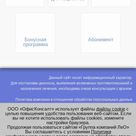
Бонусная
Абонемент
программа
Данный сайт носит информационный характер.
Для постановки диагноза, выявления возможных противопоказаний и
назначения лечения, необходима очная консультация с врачом.
Политика компании в отношении обработки персональных данных
Политика конфиденциальности
ООО «ОфисКонсалт» использует файлы
файлы cookie
с
Соглашение на обработку персональных данных
целью повышения удобства пользования веб-сайтом. Если
вы не хотите использовать файлы cookies, измените
Оценка труда
настройки браузера.
Продолжая пользоваться сайтом «Группа компаний ЛеО»
e-mail:
office@modus-leo.ru
Вы соглашаетесь с условиями
Политики