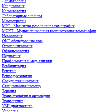
Дерматология
Кардиология
Косметология
Лабораторные анализы
Маммография
МРТ - Магнитно-резонансная томография
МСКТ - Мультиспиральная компьютерная томография
Неврология
ОКТ обследование глаз
Отоларингология
Офтальмология
Педиатрия
Профосмотры и мед. книжки
Реабилитация
Рентген
Репродуктология
Сосудистая хирургия
Стационарная помощь
Терапия
Травматология и ортопедия
Травмпункт
УЗИ-диагностика
Урология