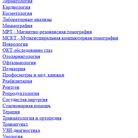
Дерматология
Кардиология
Косметология
Лабораторные анализы
Маммография
МРТ - Магнитно-резонансная томография
МСКТ - Мультиспиральная компьютерная томография
Неврология
ОКТ обследование глаз
Отоларингология
Офтальмология
Педиатрия
Профосмотры и мед. книжки
Реабилитация
Рентген
Репродуктология
Сосудистая хирургия
Стационарная помощь
Терапия
Травматология и ортопедия
Травмпункт
УЗИ-диагностика
Урология