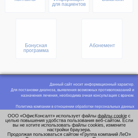
для пациентов
Бонусная
Абонемент
программа
Данный сайт носит информационный характер.
Для постановки диагноза, выявления возможных противопоказаний и
назначения лечения, необходима очная консультация с врачом.
Политика компании в отношении обработки персональных данных
Политика конфиденциальности
ООО «ОфисКонсалт» использует файлы
файлы cookie
с
Соглашение на обработку персональных данных
целью повышения удобства пользования веб-сайтом. Если
вы не хотите использовать файлы cookies, измените
Оценка труда
настройки браузера.
Продолжая пользоваться сайтом «Группа компаний ЛеО»
e-mail:
office@modus-leo.ru