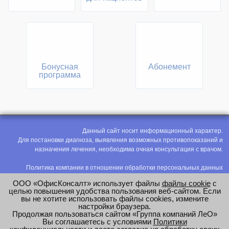
Бонусная
Абонемент
программа
Данный сайт носит информационный характер.
Для постановки диагноза, выявления возможных противопоказаний и
назначения лечения, необходима очная консультация с врачом.
Политика компании в отношении обработки персональных данных
Политика конфиденциальности
ООО «ОфисКонсалт» использует файлы
файлы cookie
с
Соглашение на обработку персональных данных
целью повышения удобства пользования веб-сайтом. Если
вы не хотите использовать файлы cookies, измените
Оценка труда
настройки браузера.
Продолжая пользоваться сайтом «Группа компаний ЛеО»
e-mail:
office@modus-leo.ru
Вы соглашаетесь с условиями
Политики