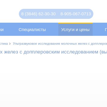
8 (3846) 62-30-30
8-905-067-0713
ки
Специалисты
Услуги и цены
›
стика
Ультразвуковое исследование молочных желез с допплеро
х желез с допплеровским исследованием (в