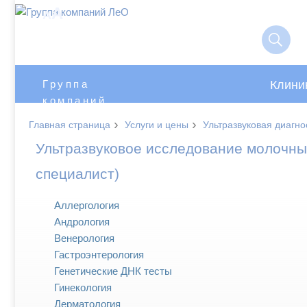
A
A
Клини
Группа
компаний
ЛеО
›
›
Главная страница
Услуги и цены
Ультразвуковая диагно
Ультразвуковое исследование молочны
специалист)
Аллергология
Андрология
Венерология
Гастроэнтерология
Генетические ДНК тесты
Гинекология
Дерматология