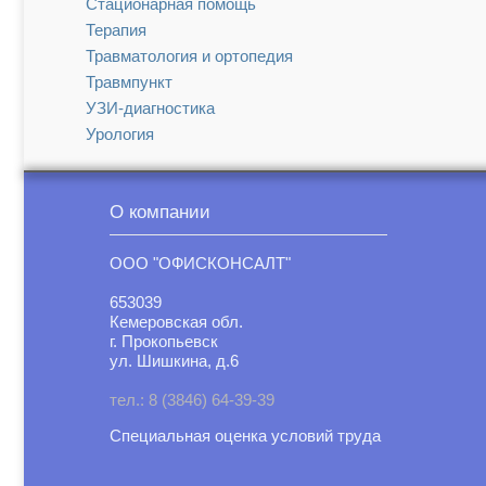
Стационарная помощь
Терапия
Травматология и ортопедия
Травмпункт
УЗИ-диагностика
Урология
Функциональная диагностика
Хирургия
О компании
Эндокринология
ООО "ОФИСКОНСАЛТ"
653039
Кемеровская обл.
г. Прокопьевск
ул. Шишкина, д.6
тел.: 8 (3846) 64-39-39
Специальная оценка условий труд
а