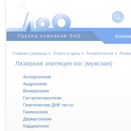
A
A
Клини
Группа компаний ЛеО
›
›
›
Главная страница
Услуги и цены
Косметология
Лазер
Лазерная эпиляция ног (мужская)
Аллергология
Андрология
Венерология
Гастроэнтерология
Генетические ДНК тесты
Гинекология
Дерматология
Кардиология