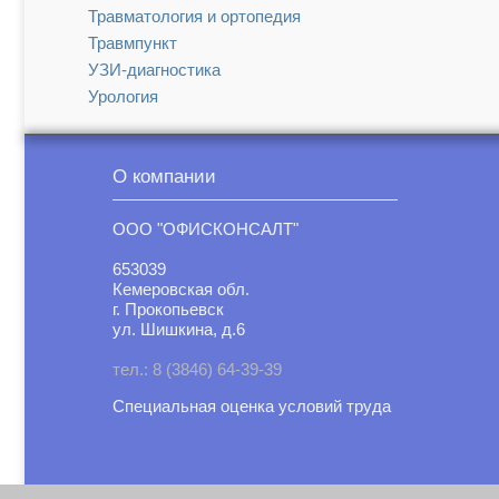
Травматология и ортопедия
Травмпункт
УЗИ-диагностика
Урология
Функциональная диагностика
Хирургия
О компании
Эндокринология
ООО "ОФИСКОНСАЛТ"
653039
Кемеровская обл.
г. Прокопьевск
ул. Шишкина, д.6
тел.: 8 (3846) 64-39-39
Специальная оценка условий труд
а