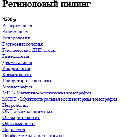
Ретиноловый пилинг
4500
р
Аллергология
Андрология
Венерология
Гастроэнтерология
Генетические ДНК тесты
Гинекология
Дерматология
Кардиология
Косметология
Лабораторные анализы
Маммография
МРТ - Магнитно-резонансная томография
МСКТ - Мультиспиральная компьютерная томография
Неврология
ОКТ обследование глаз
Отоларингология
Офтальмология
Педиатрия
Профосмотры и мед. книжки