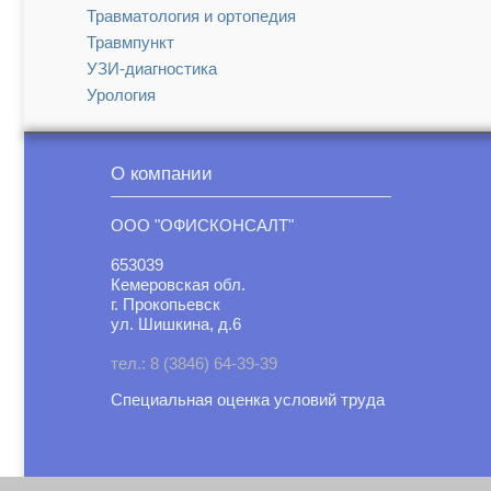
Травматология и ортопедия
Травмпункт
УЗИ-диагностика
Урология
Функциональная диагностика
Хирургия
О компании
Эндокринология
ООО "ОФИСКОНСАЛТ"
653039
Кемеровская обл.
г. Прокопьевск
ул. Шишкина, д.6
тел.: 8 (3846) 64-39-39
Специальная оценка условий труд
а