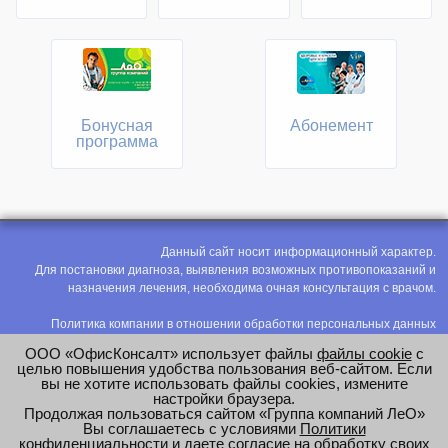
Бонусная
Абонемент
программа
Данный сайт носит информационный характер.
Для постановки диагноза, выявления возможных противопоказаний и
назначения лечения, необходима очная консультация с врачом.
Политика компании в отношении обработки персональных данных
Политика конфиденциальности
ООО «ОфисКонсалт» использует файлы
файлы cookie
с
Соглашение на обработку персональных данных
целью повышения удобства пользования веб-сайтом. Если
вы не хотите использовать файлы cookies, измените
Оценка труда
настройки браузера.
Продолжая пользоваться сайтом «Группа компаний ЛеО»
e-mail:
office@modus-leo.ru
Вы соглашаетесь с условиями
Политики
конфиденциальности
и даете согласие на обработку своих