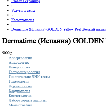
Главная страница
›
Услуги и цены
›
Косметология
›
Dermatime (Испания) GOLDEN Yellow Peel Желтый пили
Dermatime (Испания) GOLDEN Y
5000
р
Аллергология
Андрология
Венерология
Гастроэнтерология
Генетические ДНК тесты
Гинекология
Дерматология
Кардиология
Косметология
Лабораторные анализы
Маммография