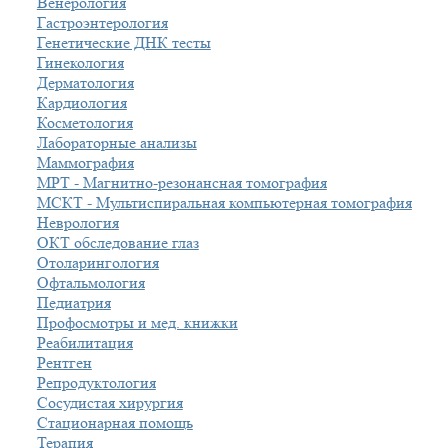
Венерология
Гастроэнтерология
Генетические ДНК тесты
Гинекология
Дерматология
Кардиология
Косметология
Лабораторные анализы
Маммография
МРТ - Магнитно-резонансная томография
МСКТ - Мультиспиральная компьютерная томография
Неврология
ОКТ обследование глаз
Отоларингология
Офтальмология
Педиатрия
Профосмотры и мед. книжки
Реабилитация
Рентген
Репродуктология
Сосудистая хирургия
Стационарная помощь
Терапия