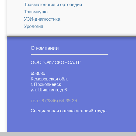
Травматология и ортопедия
Травмпункт
УЗИ-диагностика
Урология
Функциональная диагностика
Хирургия
О компании
Эндокринология
ООО "ОФИСКОНСАЛТ"
653039
Кемеровская обл.
г. Прокопьевск
ул. Шишкина, д.6
тел.: 8 (3846) 64-39-39
Специальная оценка условий труд
а