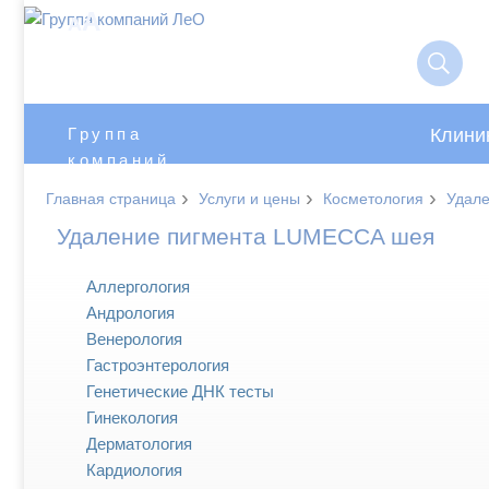
A
A
Клини
Группа
компаний
ЛеО
›
›
›
Главная страница
Услуги и цены
Косметология
Удал
Удаление пигмента LUMECCA шея
Аллергология
Андрология
Венерология
Гастроэнтерология
Генетические ДНК тесты
Гинекология
Дерматология
Кардиология