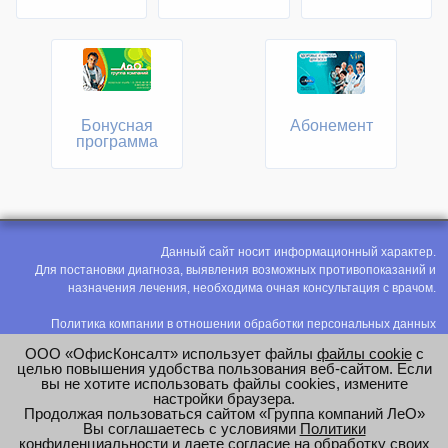
Бонусная
Абонемент
программа
Данный сайт носит информационный характер.
Для постановки диагноза, выявления возможных противопоказаний и
назначения лечения, необходима очная консультация с врачом.
Политика компании в отношении обработки персональных данных
Политика конфиденциальности
ООО «ОфисКонсалт» использует файлы
файлы cookie
с
Соглашение на обработку персональных данных
целью повышения удобства пользования веб-сайтом. Если
вы не хотите использовать файлы cookies, измените
Оценка труда
настройки браузера.
Продолжая пользоваться сайтом «Группа компаний ЛеО»
e-mail:
office@modus-leo.ru
Вы соглашаетесь с условиями
Политики
конфиденциальности
и даете согласие на обработку своих