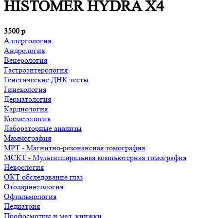
HISTOMER HYDRA Х4
3500
р
Аллергология
Андрология
Венерология
Гастроэнтерология
Генетические ДНК тесты
Гинекология
Дерматология
Кардиология
Косметология
Лабораторные анализы
Маммография
МРТ - Магнитно-резонансная томография
МСКТ - Мультиспиральная компьютерная томография
Неврология
ОКТ обследование глаз
Отоларингология
Офтальмология
Педиатрия
Профосмотры и мед. книжки