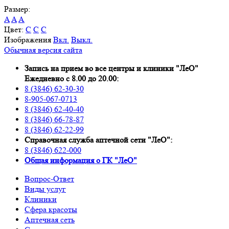
Размер:
A
A
A
Цвет:
C
C
C
Изображения
Вкл.
Выкл.
Обычная версия сайта
Запись на прием во все центры и клиники "ЛеО"
Ежедневно с 8.00 до 20.00:
8 (3846) 62-30-30
8-905-067-0713
8 (3846) 62-40-40
8 (3846) 66-78-87
8 (3846) 62-22-99
Справочная служба аптечной сети "ЛеО":
8 (3846) 622-000
Oбщая информация о ГК "ЛеО"
Вопрос-Ответ
Виды услуг
Клиники
Сфера красоты
Аптечная сеть