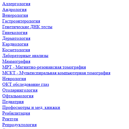
Аллергология
Андрология
Венерология
Гастроэнтерология
Генетические ДНК тесты
Гинекология
Дерматология
Кардиология
Косметология
Лабораторные анализы
Маммография
МРТ - Магнитно-резонансная томография
МСКТ - Мультиспиральная компьютерная томография
Неврология
ОКТ обследование глаз
Отоларингология
Офтальмология
Педиатрия
Профосмотры и мед. книжки
Реабилитация
Рентген
Репродуктология