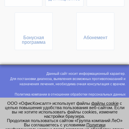
Бонусная
Абонемент
программа
Данный сайт носит информационный характер.
Для постановки диагноза, выявления возможных противопоказаний и
назначения лечения, необходима очная консультация с врачом.
Политика компании в отношении обработки персональных данных
Политика конфиденциальности
ООО «ОфисКонсалт» использует файлы
файлы cookie
с
Соглашение на обработку персональных данных
целью повышения удобства пользования веб-сайтом. Если
вы не хотите использовать файлы cookies, измените
Оценка труда
настройки браузера.
Продолжая пользоваться сайтом «Группа компаний ЛеО»
e-mail:
office@modus-leo.ru
Вы соглашаетесь с условиями
Политики